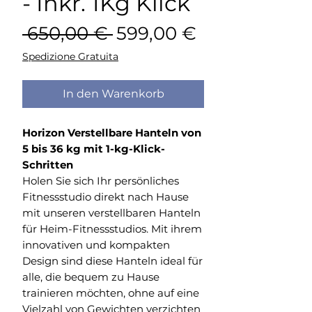
- Inkr. 1Kg Klick
Standardpreis
Sale-
 650,00 € 
599,00 €
Preis
Spedizione Gratuita
In den Warenkorb
Horizon Verstellbare Hanteln von
5 bis 36 kg mit 1-kg-Klick-
Schritten
Holen Sie sich Ihr persönliches
Fitnessstudio direkt nach Hause
mit unseren verstellbaren Hanteln
für Heim-Fitnessstudios. Mit ihrem
innovativen und kompakten
Design sind diese Hanteln ideal für
alle, die bequem zu Hause
trainieren möchten, ohne auf eine
Vielzahl von Gewichten verzichten