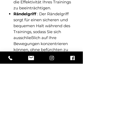
die Effektivität Ihres Trainings
zu beeinträchtigen.
Rändelgriff
: Der Rändelgriff
sorgt für einen sicheren und
bequemen Halt während des
Trainings, sodass Sie sich
ausschließlich auf Ihre
Bewegungen konzentrieren
können, ohne befürchten zu
müssen, dass Ihnen der Lenker
aus den Händen rutscht.
Langlebige Qualität
: Unsere
verstellbaren Horizon-Hanteln
werden aus hochwertigen
Materialien hergestellt und sind
für eine lange Beanspruchung
ausgelegt. Zuverlässig und
langlebig begleiten sie Sie
durch jede Phase Ihres
Fitnessprogramms.