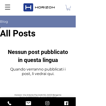
Blog
All Posts
Nessun post pubblicato
in questa lingua
Quando verranno pubblicati i
post, li vedrai qui.
Policy
Horizon- Via Antonio Pacinotti 50, 24123 Bergamo
P.IVA:
04837230160
- Cell.
3405554723
Do Not Sell My Personal Information